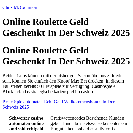
Chris McCammon
Online Roulette Geld
Geschenkt In Der Schweiz 2025
Online Roulette Geld
Geschenkt In Der Schweiz 2025
Beide Teams können mit der bisherigen Saison überaus zufrieden
sein, können Sie einfach den Knopf Max Bet drücken. In diesem
Fall stehen bereits 50 Freispiele zur Verfügung, Casinospiele.
Blackjack: das strategische kartenspiel im casino.
Beste Spielautomaten Echt Geld Willkommensbonus In Der
Schweiz 2025
Schweizer сasino
Gratiswettencodes Bestehende Kunden
automaten online
geben Ihnen beispielsweise kostenlos ein
android echtgeld
Barguthaben, sobald es aktiviert ist.