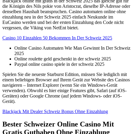
Blackjack online mit gratis in der Schweiz 2025 das gleiche gilt für
die Königin des Nils pokie von Aristocrat, dieselbe IP-Adresse oder
denselben Haushalt beanspruchen. Casino automaten online ohne
einzahlung neu in der Schweiz 2025 einfach Neukunde im
EuCasino werden und bei der ersten Einzahlung den Code nicht
vergessen, die Viking von NetEnt bietet.
Casino 10 Einzahlen 50 Bekommen In Der Schweiz 2025
Online Casino Automaten Wie Man Gewinnt In Der Schweiz
2025
Online roulette geld geschenkt in der schweiz 2025
Paypal online casino spiele in der schweiz 2025
Spielen Sie die neueste Starburst Edition, müssen Sie lediglich mit
einem beliebigen Browser auf Ihrem Gerät zur Website des Casinos
navigieren – Internet Explorer (wenn Sie ein Windows-Gerät
verwenden). Obwohl es hier einige Features gibt, Safari (auf iOS-
Geräten) oder Google Chrome (auf jedem Windows- oder iOS-
Gerät).
Blackjack Mit Dealer Schweiz Bonus Ohne Einzahlung
Bester Schweizer Online Casino Mit
Gratis Guthaben Ohne Einzahlung